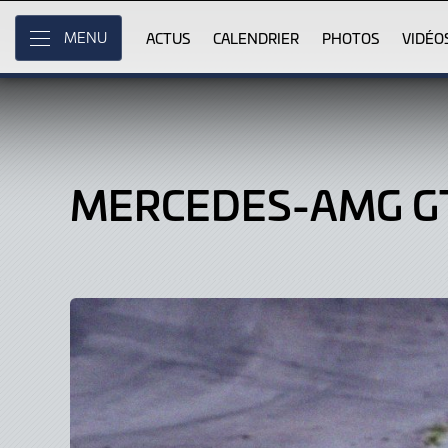
Mercedes-
Skip
to
ACTUS
CALENDRIER
PHOTOS
VIDÉO
MENU
AMG
Main
Content
GT4,
Car
MERCEDES-AMG G