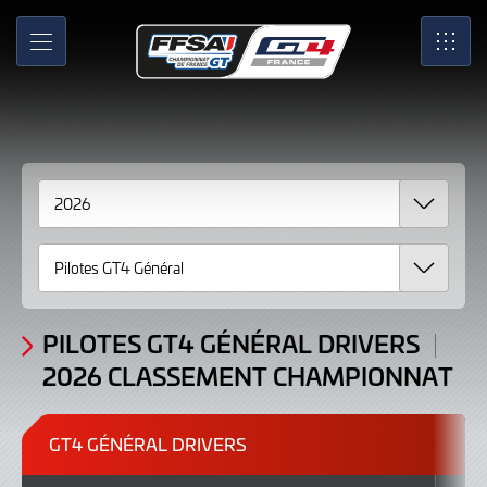
Classement
Skip
to
Championnat
MENU
SRO
Main
Content
GT4
France
GT4
Général
Drivers
2026
PILOTES GT4 GÉNÉRAL DRIVERS
2026 CLASSEMENT CHAMPIONNAT
GT4 GÉNÉRAL DRIVERS