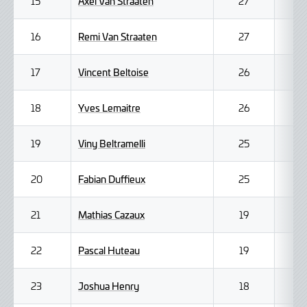
Axel Van Straaten
15
27
Remi Van Straaten
16
27
Vincent Beltoise
17
26
Yves Lemaitre
18
26
Viny Beltramelli
19
25
Fabian Duffieux
20
25
Mathias Cazaux
21
19
Pascal Huteau
22
19
Joshua Henry
23
18