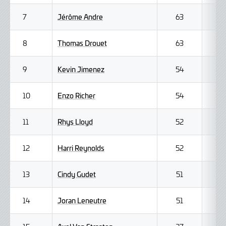
Jérôme Andre
7
63
Thomas Drouet
8
63
Kevin Jimenez
9
54
Enzo Richer
10
54
Rhys Lloyd
11
52
Harri Reynolds
12
52
Cindy Gudet
13
51
Joran Leneutre
14
51