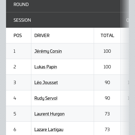
ROUND
SESSION
Q1
POS
DRIVER
TOTAL
Jérémy Corsin
1
100
Lukas Papin
2
100
Léo Jousset
3
90
1
Rudy Servol
4
90
1
Laurent Hurgon
5
73
Lazare Lartigau
6
73