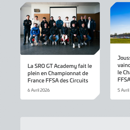
Jouss
vain
La SRO GT Academy fait le
le C
plein en Championnat de
FFSA
France FFSA des Circuits
6 Avril 2026
5 Avri
6
5
Avril
Avril
2026
2026