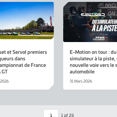
et et Servol premiers
E-Motion on tour : du
queurs dans
simulateur à la piste,
hampionnat de France
nouvelle voie vers le 
 GT
automobile
l 2026
31 Mars 2026
31
Mars
2026
1 of 23