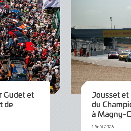
 Gudet et
Jousset et 
t de
du Champi
à Magny-C
1 Août 2026
1