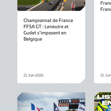
Fran
Fran
Championnat de France
FFSA GT : Leneutre et
Gudet s’imposent en
Belgique
21 Juin 2026
15 Jui
21
15
Juin
Juin
2026
2026