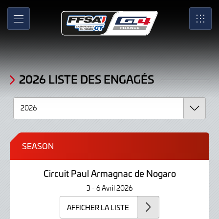
2026
Skip
to
Liste
MENU
SRO
Main
Content
des
engagés
2026 LISTE DES ENGAGÉS
SEASON
Circuit Paul Armagnac de Nogaro
3 - 6 Avril 2026
AFFICHER LA LISTE