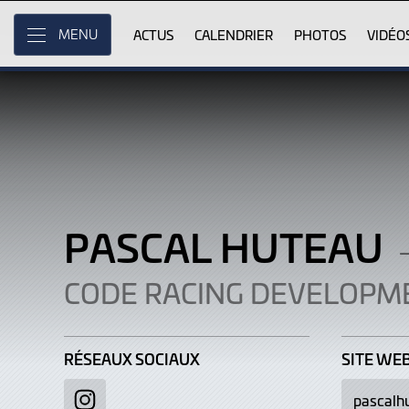
Pascal
Skip
to
ACTUS
CALENDRIER
PHOTOS
VIDÉO
MENU
Huteau
Main
Content
PASCAL HUTEAU
CODE RACING DEVELOPM
RÉSEAUX SOCIAUX
SITE WE
pascalh
Instagram