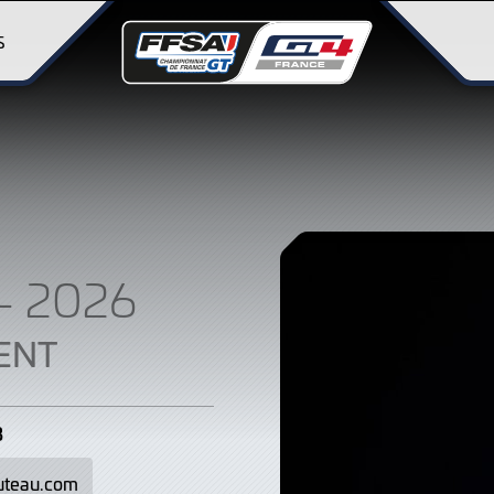
S
– 2026
ENT
B
uteau.com