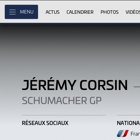
Jérémy
Skip
to
ACTUS
CALENDRIER
PHOTOS
VIDÉO
MENU
Corsin
Main
Content
JÉRÉMY CORSIN
–
SCHUMACHER GP
RÉSEAUX SOCIAUX
NATIONA
Fra