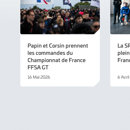
Papin et Corsin prennent
La S
les commandes du
plei
Championnat de France
Fran
FFSA GT
16 Mai 2026
6 Avri
16
6
Mai
Avril
2026
2026