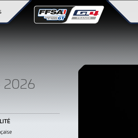
S
 2026
LITÉ
nçaise