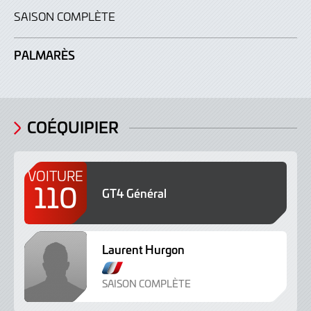
SAISON COMPLÈTE
PALMARÈS
COÉQUIPIER
VOITURE
110
GT4 Général
Laurent Hurgon
F
r
SAISON COMPLÈTE
a