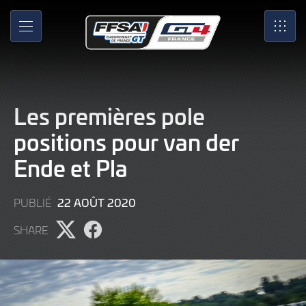
Skip
to
MENU
SRO
Main
Content
Les premières pole
positions pour van der
Ende et Pla
9
22 AOÛT 2020
PUBLIÉ
JUIN
SHARE
2022
Partager
Partager
l'article
l'article
sur
sur
X
Facebook