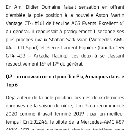
En Am, Didier Dumaine faisait sensation en offrant
d’emblée la pole position à la nouvelle Aston Martin
e
Vantage GT4 #161 de l’équipe AGS Events. Excellent 6
du général, il repoussait à pratiquement 1 seconde ses
plus proches rivaux Shahan Sarkissian (Mercedes-AMG
#4 – CD Sport) et Pierre-Laurent Figuière (Ginetta G55
GT4 #33 – Arkadia Racing), ces deux-là se classant
e
e
respectivement 16
et 17
du général.
Q2 : un nouveau record pour Jim Pla, 6 marques dans le
Top 6
Déjà auteur de la pole position lors des deux dernières
épreuves de la saison dernière, Jim Pla a recommencé
2020 comme il avait terminé 2019 : par un meilleur
temps ! En 1:31.246, le pilote de la Mercedes-AMG #87
AKKA-ASP a non seulement signé sa troisième pole