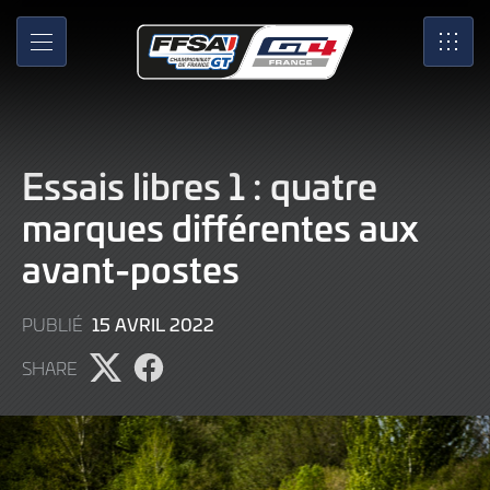
Skip
to
MENU
SRO
Main
Content
Essais libres 1 : quatre
marques différentes aux
avant-postes
9
15 AVRIL 2022
PUBLIÉ
JUIN
SHARE
2022
Partager
Partager
l'article
l'article
sur
sur
X
Facebook