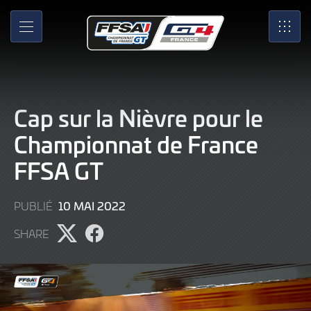
Skip
to
MENU
SRO
Main
Content
Cap sur la Nièvre pour le
Championnat de France
FFSA GT
9
10 MAI 2022
PUBLIÉ
JUIN
SHARE
2022
Partager
Partager
l'article
l'article
sur
sur
X
Facebook