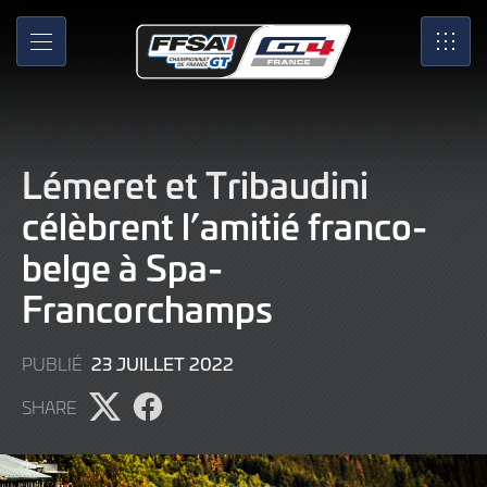
Skip
to
MENU
SRO
Main
Content
Lémeret et Tribaudini
célèbrent l’amitié franco-
belge à Spa-
Francorchamps
23
23 JUILLET 2022
PUBLIÉ
JUILLET
SHARE
2022
Partager
Partager
l'article
l'article
sur
sur
X
Facebook