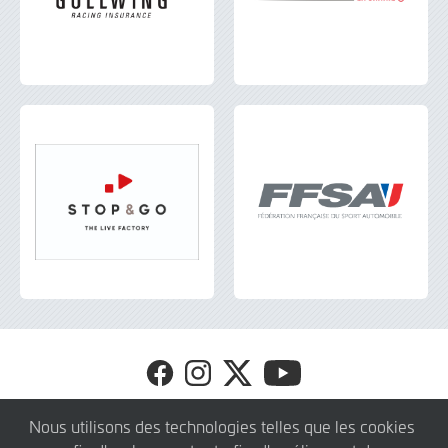
Visit
Visit
Visit
Visit
FFSA
FFSA
FFSA
FFSA
GT4
GT4
GT4
GT4
© 2026 SRO Motorsports Group. Tous droits réservés.
Nous utilisons des technologies telles que les cookies
FR
FR
FR
FR