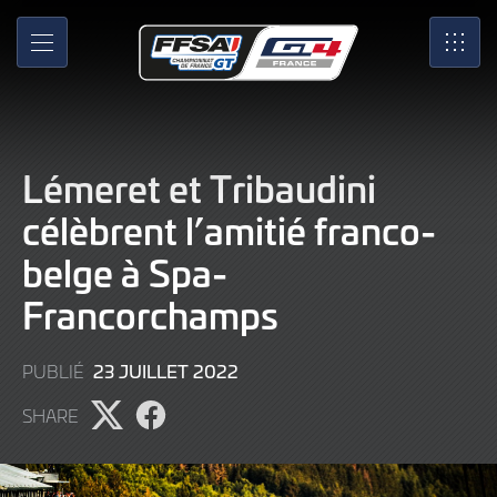
Skip
to
MENU
SRO
Main
Content
Lémeret et Tribaudini
célèbrent l’amitié franco-
belge à Spa-
Francorchamps
23
23 JUILLET 2022
PUBLIÉ
JUILLET
SHARE
2022
Partager
Partager
l'article
l'article
sur
sur
X
Facebook