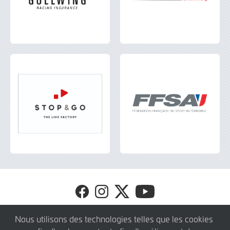
Visit
Visit
Visit
Visit
FFSA
FFSA
FFSA
FFSA
GT4
GT4
GT4
GT4
© 2026 SRO Motorsports Group. Tous droits réservés.
Nous utilisons des technologies telles que les cookies
FR
FR
FR
FR