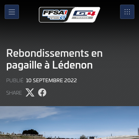
Skip
to
MENU
SRO
Main
Content
Rebondissements en
pagaille à Lédenon
10
10 SEPTEMBRE 2022
PUBLIÉ
SEPTEMBRE
SHARE
2022
Partager
Partager
l'article
l'article
sur
sur
X
Facebook