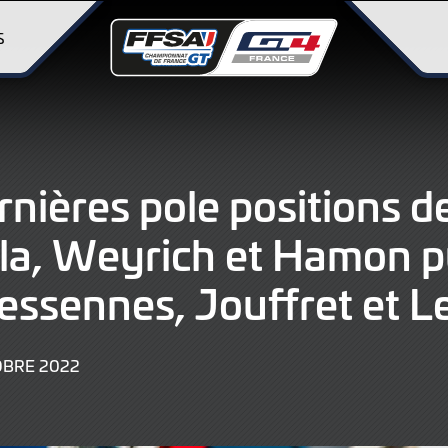
S
rnières pole positions 
la, Weyrich et Hamon p
essennes, Jouffret et L
15
OBRE 2022
OCTOBRE
2022