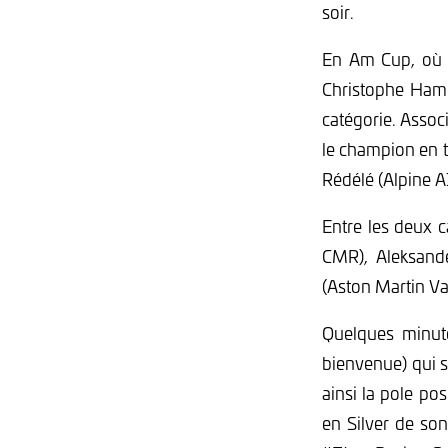
soir.
En Am Cup, où u
Christophe Hamon
catégorie. Asso
le champion en t
Rédélé (Alpine 
Entre les deux c
CMR), Aleksand
(Aston Martin V
Quelques minut
bienvenue) qui s
ainsi la pole po
en Silver de so