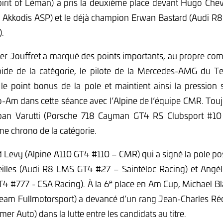
irit of Léman) a pris la deuxième place devant Hugo Chev
Akkodis ASP) et le déjà champion Erwan Bastard (Audi R
).
er Jouffret a marqué des points importants, au propre co
apide de la catégorie, le pilote de la Mercedes-AMG du T
le point bonus de la pole et maintient ainsi la pression
Am dans cette séance avec l’Alpine de l’équipe CMR. Touj
lban Varutti (Porsche 718 Cayman GT4 RS Clubsport #10
ème chrono de la catégorie.
id Levy (Alpine A110 GT4 #110 – CMR) qui a signé la pole p
leilles (Audi R8 LMS GT4 #27 – Saintéloc Racing) et Angél
e
4 #777 - CSA Racing). À la 6
place en Am Cup, Michael B
am Fullmotorsport) a devancé d’un rang Jean-Charles Réd
r Auto) dans la lutte entre les candidats au titre.