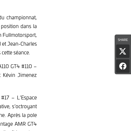
 du championnat,
 position dans la
 Fullmotorsport,
SHARE
d et Jean-Charles
cette séance.
Par
l'art
sur
e A110 GT4 #110 –
Par
X
l'art
t Kévin Jimenez
sur
Fac
 #17 – L’Espace
tive, s’octroyant
he. Après la pole
 Vantage AMR GT4