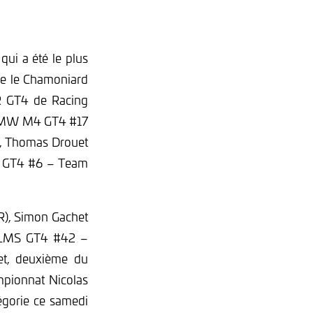
ui a été le plus
que le Chamoniard
MR GT4 de Racing
 (BMW M4 GT4 #17
), Thomas Drouet
S GT4 #6 – Team
R), Simon Gachet
8 LMS GT4 #42 –
let, deuxième du
pionnat Nicolas
égorie ce samedi