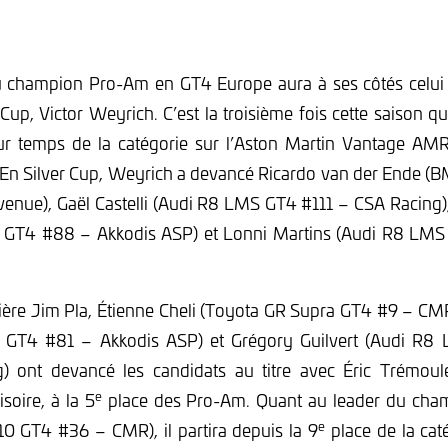
 champion Pro-Am en GT4 Europe aura à ses côtés celui q
 Cup, Victor Weyrich. C’est la troisième fois cette saison 
leur temps de la catégorie sur l’Aston Martin Vantage A
. En Silver Cup, Weyrich a devancé Ricardo van der Ende
venue), Gaël Castelli (Audi R8 LMS GT4 #111 – CSA Racing
GT4 #88 – Akkodis ASP) et Lonni Martins (Audi R8 LM
ière Jim Pla, Étienne Cheli (Toyota GR Supra GT4 #9 – CM
GT4 #81 – Akkodis ASP) et Grégory Guilvert (Audi R
g) ont devancé les candidats au titre avec Éric Trémou
e
soire, à la 5
place des Pro-Am. Quant au leader du cham
e
10 GT4 #36 – CMR), il partira depuis la 9
place de la cat