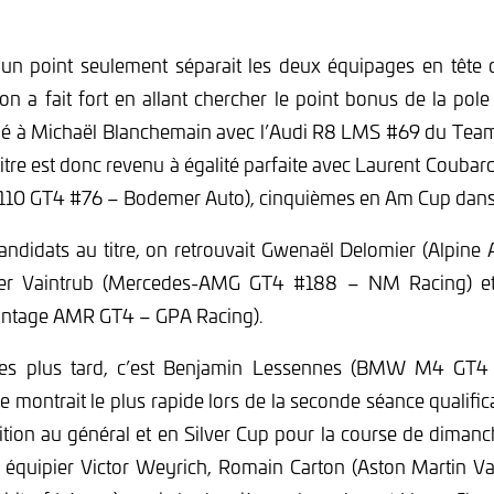
n point seulement séparait les deux équipages en tête
 a fait fort en allant chercher le point bonus de la pole
cié à Michaël Blanchemain avec l’Audi R8 LMS #69 du Team
itre est donc revenu à égalité parfaite avec Laurent Coubar
A110 GT4 #76 – Bodemer Auto), cinquièmes en Am Cup dans 
andidats au titre, on retrouvait Gwenaël Delomier (Alpin
er Vaintrub (Mercedes-AMG GT4 #188 – NM Racing) e
antage AMR GT4 – GPA Racing).
es plus tard, c’est Benjamin Lessennes (BMW M4 GT4
e montrait le plus rapide lors de la seconde séance qualifica
sition au général et en Silver Cup pour la course de dimanc
n équipier Victor Weyrich, Romain Carton (Aston Martin