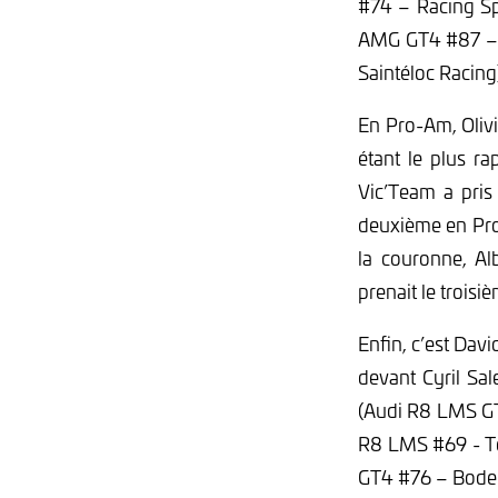
#74 – Racing Sp
AMG GT4 #87 – 
Saintéloc Racing
En Pro-Am, Olivi
étant le plus r
Vic’Team a pris 
deuxième en Pro-
la couronne, A
prenait le troisi
Enfin, c’est Dav
devant Cyril Sa
(Audi R8 LMS GT
R8 LMS #69 - Te
GT4 #76 – Bodeme