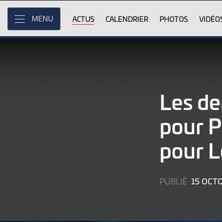
Skip
to
ACTUS
CALENDRIER
PHOTOS
VIDÉO
MENU
Main
Content
Les de
pour P
pour L
15 OCT
PUBLIÉ