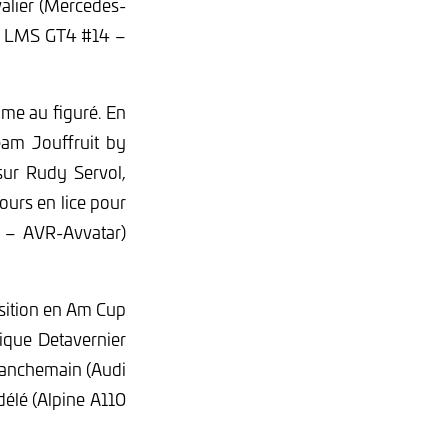
alier (Mercedes-
8 LMS GT4 #14 –
mme au figuré. En
eam Jouffruit by
 sur Rudy Servol,
ours en lice pour
 – AVR-Avvatar)
osition en Am Cup
ique Detavernier
lanchemain (Audi
élé (Alpine A110