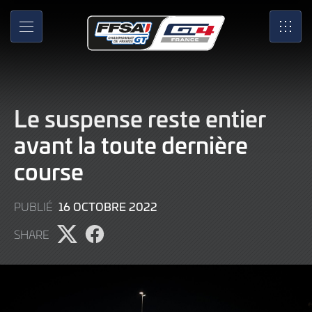
Skip
to
MENU
SRO
Main
Content
Le suspense reste entier
avant la toute dernière
course
16
16 OCTOBRE 2022
PUBLIÉ
OCTOBRE
SHARE
2022
Partager
Partager
l'article
l'article
sur
sur
X
Facebook