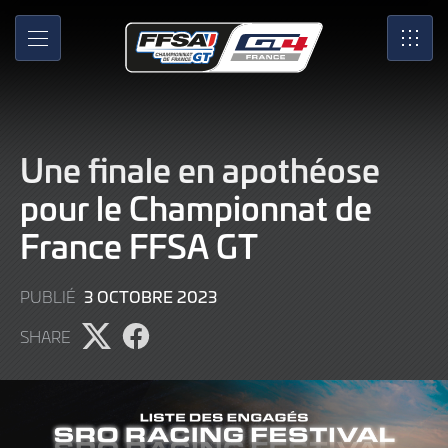
Skip
to
MENU
SRO
Main
Content
Une finale en apothéose
pour le Championnat de
France FFSA GT
3
3 OCTOBRE 2023
PUBLIÉ
OCTOBRE
SHARE
2023
Partager
Partager
l'article
l'article
sur
sur
X
Facebook