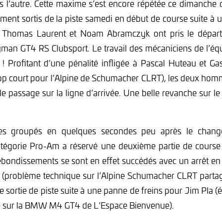
s l’autre. Cette maxime s’est encore répétée ce dimanche 
ent sortis de la piste samedi en début de course suite à 
r, Thomas Laurent et Noam Abramczyk ont pris le départ
man GT4 RS Clubsport. Le travail des mécaniciens de l’éq
! Profitant d’une pénalité infligée à Pascal Huteau et G
rop court pour l’Alpine de Schumacher CLRT), les deux ho
 le passage sur la ligne d’arrivée. Une belle revanche sur le 
tes groupés en quelques secondes peu après le chang
catégorie Pro-Am a réservé une deuxième partie de course
ebondissements se sont en effet succédés avec un arrêt en
t (problème technique sur l’Alpine Schumacher CLRT parta
 sortie de piste suite à une panne de freins pour Jim Pla (
 sur la BMW M4 GT4 de L’Espace Bienvenue).