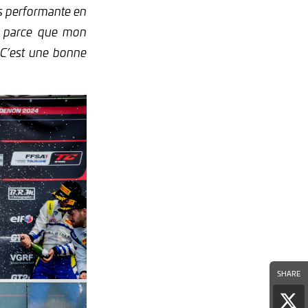
lus performante en
né parce que mon
. C’est une bonne
SHARE
Par