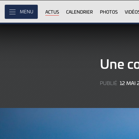
Skip
to
ACTUS
CALENDRIER
PHOTOS
VIDÉO
MENU
Main
Content
Une co
12 MAI 
PUBLIÉ