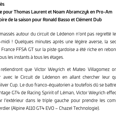
ès
he pour Thomas Laurent et Noam Abramczyk en Pro-Am
oire de la saison pour Ronald Basso et Clément Dub
 massés autour du circuit de Lédenon n’ont pas regretté l
midi ! Quelques minutes après une légère averse, la s
France FFSA GT sur la piste gardoise a été riche en rebo
us les instants à tous les étages.
s retiendront que Victor Weyrich et Mateo Villagomez on
r avec le Circuit de Lédenon en allant chercher leur qu
ilver Cup. Le duo franco-équatorien a toutefois dû se battre 
tage GT4 de Racing Spririt of Léman, Victor Weyrich effe
 l’extérieur dans le triple gauche pour prendre les c
dier (Alpine A110 GT4 EVO – Chazel Technologie).