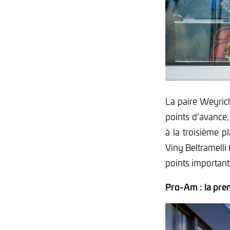
La paire Weyrich
points d’avance,
à la troisième p
Viny Beltramell
points important
Pro-Am : la pre