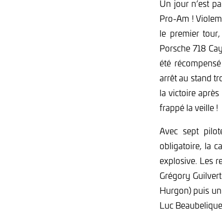
Un jour n’est pa
Pro-Am ! Violemm
le premier tou
Porsche 718 Cay
été récompensé 
arrêt au stand t
la victoire après
frappé la veille !
Avec sept pilo
obligatoire, la 
explosive. Les r
Grégory Guilver
Hurgon) puis une
Luc Beaubelique