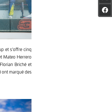
l'art
sur
Par
X
l'art
sur
Fac
p et s’offre cinq
 et Mateo Herrero
Florian Briché et
) ont marqué des
.