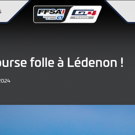
S
urse folle à Lédenon !
12
2024
MAI
2024