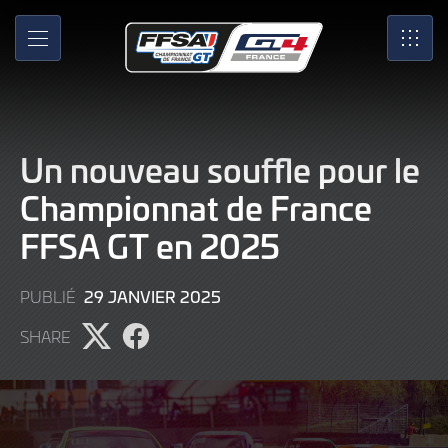
Skip
to
MENU
SRO
Main
Content
Un nouveau souffle pour le
Championnat de France
FFSA GT en 2025
29
29 JANVIER 2025
PUBLIÉ
JANVIER
SHARE
2025
Partager
Partager
l'article
l'article
sur
sur
X
Facebook