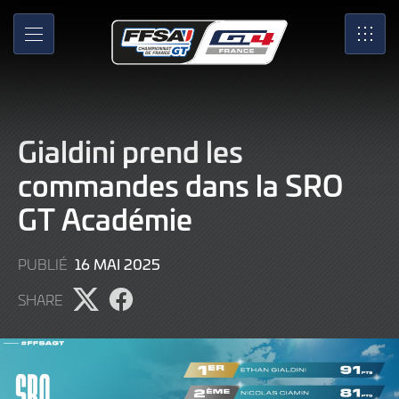
Skip
to
MENU
SRO
Main
Content
Gialdini prend les
commandes dans la SRO
GT Académie
16
16 MAI 2025
PUBLIÉ
MAI
SHARE
2025
Partager
Partager
l'article
l'article
sur
sur
X
Facebook