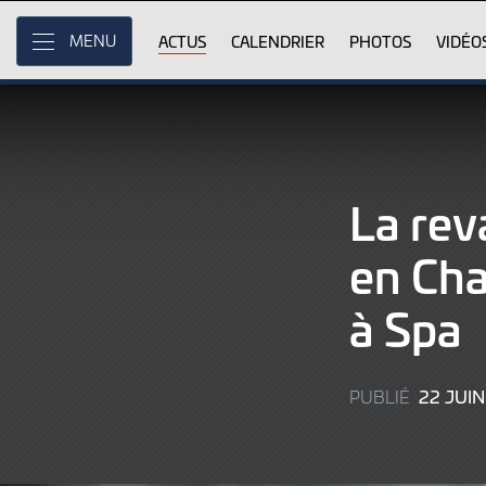
Skip
to
ACTUS
CALENDRIER
PHOTOS
VIDÉO
MENU
Main
Content
La rev
en Ch
à Spa
22 JUIN
PUBLIÉ