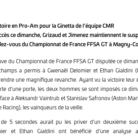
oire en Pro-Am pour la Ginetta de l’équipe CMR
ccès ce dimanche, Grizaud et Jimenez maintiennent le su
dez-vous du Championnat de France FFSA GT à Magny-Co
uve du Championnat de France FFSA GT disputée ce dimanch
champs a permis à Gwenaël Delomier et Ethan Gialdini (
ndre une magnifique revanche. Ayant vu la victoire leur
 perte d’une porte, les deux hommes se sont imposés ce di
t face à Aleksandr Vaintrub et Stanislav Safronov (Aston M
acing), les vainqueurs de la veille.
 de 5 secondes aurait pu les priver d’un deuxième suc
er et Ethan Gialdini ont bénéficié d’une analyse 