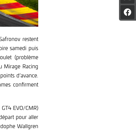
l'art
sur
Par
X
l'art
sur
Fac
 Safronov restent
oire samedi puis
moulet (problème
u Mirage Racing
points d’avance.
mmes confirment
G56 GT4 EVO/CMR)
 départ pour aller
 Rodophe Wallgren