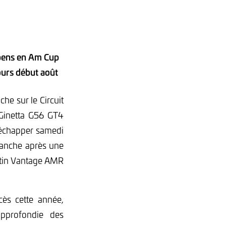
spens en Am Cup
urs début août
e sur le Circuit
Ginetta G56 GT4
 échapper samedi
manche après une
artin Vantage AMR
cès cette année,
approfondie des