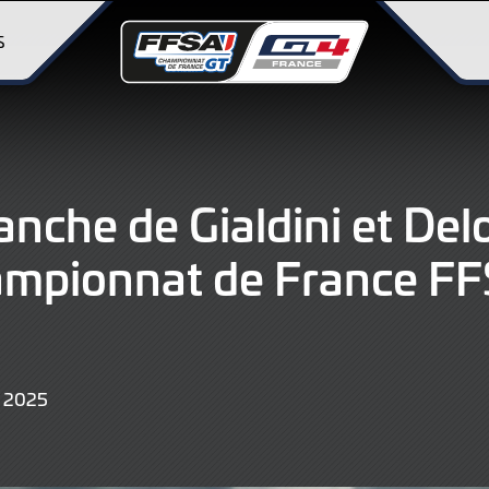
S
anche de Gialdini et Del
ampionnat de France F
22
 2025
JUIN
2025