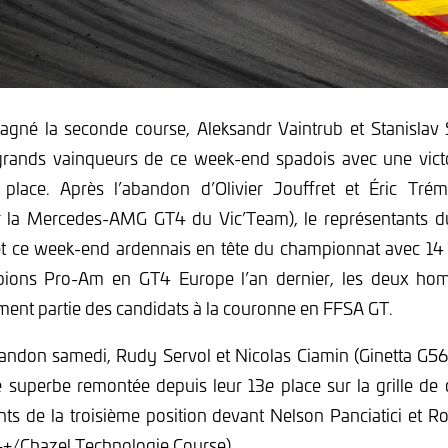
gagné la seconde course, Aleksandr Vaintrub et Stanislav
rands vainqueurs de ce week-end spadois avec une vict
place. Après l’abandon d’Olivier Jouffret et Éric Tré
 la Mercedes-AMG GT4 du Vic’Team), le représentants d
fet ce week-end ardennais en tête du championnat avec 14 
pions Pro-Am en GT4 Europe l’an dernier, les deux ho
lement partie des candidats à la couronne en FFSA GT.
abandon samedi, Rudy Servol et Nicolas Ciamin (Ginetta 
e superbe remontée depuis leur 13
e
place sur la grille de
nts de la troisième position devant Nelson Panciatici et
4+/Chazel Technologie Course).