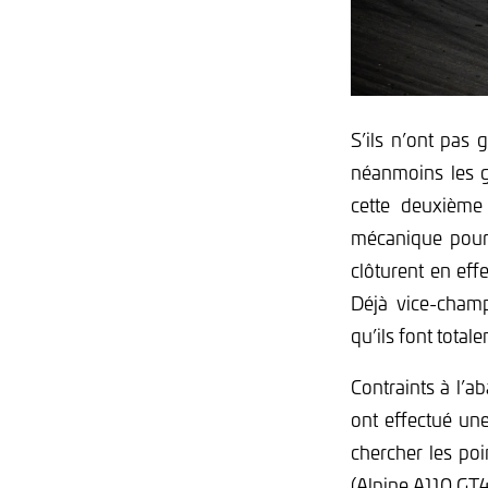
S’ils n’ont pas 
néanmoins les g
cette deuxième 
mécanique pour
clôturent en ef
Déjà vice-cham
qu’ils font tota
Contraints à l’
ont effectué un
chercher les poi
(Alpine A110 GT