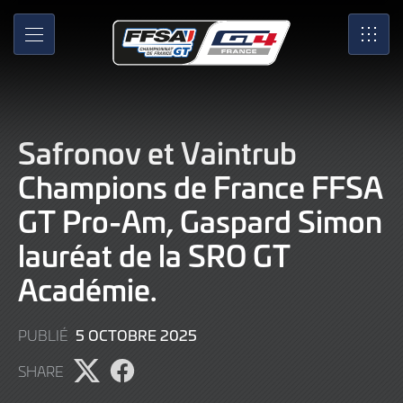
Skip
to
MENU
SRO
Main
Content
Safronov et Vaintrub
Champions de France FFSA
GT Pro-Am, Gaspard Simon
lauréat de la SRO GT
Académie.
5
5 OCTOBRE 2025
PUBLIÉ
OCTOBRE
SHARE
2025
Partager
Partager
l'article
l'article