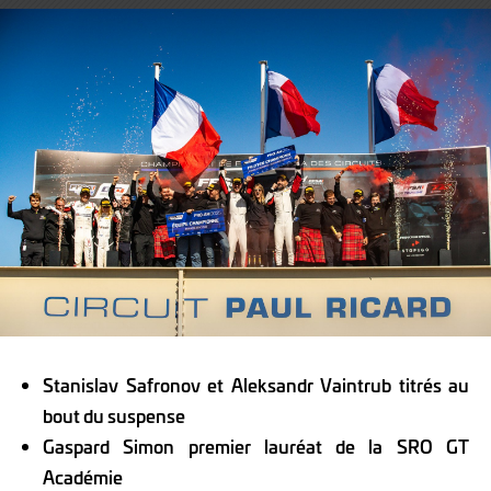
sur
sur
X
Facebook
Stanislav Safronov et Aleksandr Vaintrub titrés au
bout du suspense
Gaspard Simon premier lauréat de la SRO GT
Académie