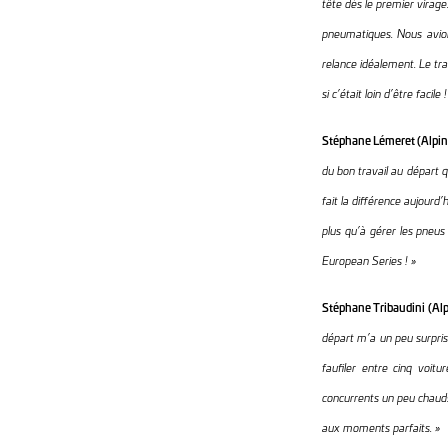
tête dès le premier virage
pneumatiques. Nous avion
relance idéalement. Le tr
si c’était loin d’être facile !
Stéphane Lémeret (Alpin
du bon travail au départ qu
fait la différence aujourd
plus qu’à gérer les pneus
European Series ! »
Stéphane Tribaudini (Al
départ m’a un peu surpris
faufiler entre cinq voitu
concurrents un peu chauds,
aux moments parfaits. »