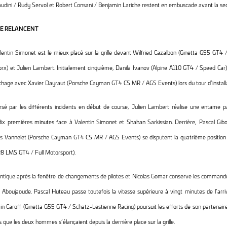
udini / Rudy Servol et Robert Consani / Benjamin Lariche restent en embuscade avant la sec
SE RELANCENT
entin Simonet est le mieux placé sur la grille devant Wilfried Cazalbon (Ginetta G55 GT4
) et Julien Lambert. Initialement cinquième, Danila Ivanov (Alpine A110 GT4 / Speed Car) 
chage avec Xavier Dayraut (Porsche Cayman GT4 CS MR / AGS Events) lors du tour d’install
sé par les différents incidents en début de course, Julien Lambert réalise une entame p
dix premières minutes face à Valentin Simonet et Shahan Sarkissian. Derrière, Pascal 
s Vannelet (Porsche Cayman GT4 CS MR / AGS Events) se disputent la quatrième position 
8 LMS GT4 / Full Motorsport).
dentique après la fenêtre de changements de pilotes et Nicolas Gomar conserve les comman
Aboujaoude. Pascal Huteau passe toutefois la vitesse supérieure à vingt minutes de l’arr
ain Caroff (Ginetta G55 GT4 / Schatz-Lestienne Racing) poursuit les efforts de son partenair
s que les deux hommes s’élançaient depuis la dernière place sur la grille.