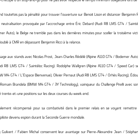
 toutefois pas la pénalité pour trouver l’ouverture sur Benoit Lison et distancer Benjamin Ri
a neutralisation provoquée par l’accrochage entre Éric Debard (Audi R8 LMS GT4 / Saintél
r Auto), le Belge ne tremble pas dans les dernières minutes pour sceller la troisième vic
doublé à CMR en dépassant Benjamin Ricci à la relance.
ssage aux stands avec Nicolas Prost, Jean-Charles Rédélé (Alpine A110 GT4 / Bodemer Auto)
di R8 LMS GT4 / Saintéloc Racing). Rodolphe Wallgren (Alpine A110 GT4 / Speed Car) se 
MW M4 GT4 / L’Espace Bienvenue), Olivier Pernaut (Audi R8 LMS GT4 / Orhès Racing), Édo
Romain Brandela (BMW M4 GT4 / 3Y Technology), vainqueur du Challenge Pirelli avec son
é trente-et-une positions sur les deux courses du week-end.
également récompensé pour sa combativité dans le premier relais en se voyant remettre 
pilote devenu espion durant la Seconde Guerre mondiale.
 Guilvert / Fabien Michal conservent leur avantage sur Pierre-Alexandre Jean / Stépha