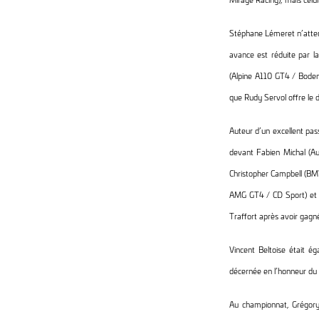
Stéphane Lémeret n’attend
avance est réduite par l
(Alpine A110 GT4 / Bodeme
que Rudy Servol offre le 
Auteur d’un excellent pa
devant Fabien Michal (Au
Christopher Campbell (B
AMG GT4 / CD Sport) et 
Traffort après avoir gagn
Vincent Beltoise était 
décernée en l’honneur du 
Au championnat, Grégory