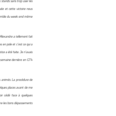
x stands sans trop user les
ée et cette victoire nous
’ensemble du week-end même
Alexandre a tellement fait
as en pole et c’est ce qui a
ice a été faite. Je n’avais
la semaine dernière en GT4
rs animés. La procédure de
uelques places avant de me
avoir cédé face à quelques
faire les bons dépassements