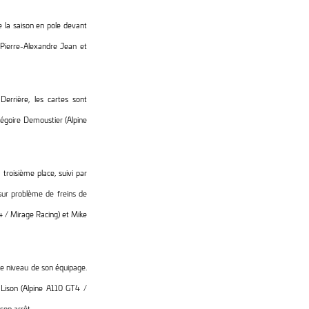
e la saison en pole devant
Pierre-Alexandre Jean et
errière, les cartes sont
égoire Demoustier (Alpine
oisième place, suivi par
 sur problème de freins de
4 / Mirage Racing) et Mike
 le niveau de son équipage.
t Lison (Alpine A110 GT4 /
son arrêt.