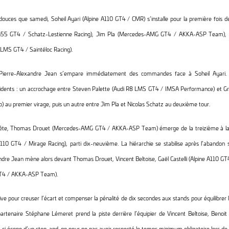
douces que samedi, Soheil Ayari (Alpine A110 GT4 / CMR) s’installe pour la première fois d
 G55 GT4 / Schatz-Lestienne Racing), Jim Pla (Mercedes-AMG GT4 / AKKA-ASP Team), 
 LMS GT4 / Saintéloc Racing).
, Pierre-Alexandre Jean s’empare immédiatement des commandes face à Soheil Ayari. D
ncidents : un accrochage entre Steven Palette (Audi R8 LMS GT4 / IMSA Performance) et Gr
 au premier virage, puis un autre entre Jim Pla et Nicolas Schatz au deuxième tour.
tête, Thomas Drouet (Mercedes-AMG GT4 / AKKA-ASP Team) émerge de la treizième à la tr
A110 GT4 / Mirage Racing), parti dix-neuvième. La hiérarchie se stabilise après l’abandon
andre Jean mène alors devant Thomas Drouet, Vincent Beltoise, Gaël Castelli (Alpine A110 GT
GT4 / AKKA-ASP Team).
ive pour creuser l’écart et compenser la pénalité de dix secondes aux stands pour équilibrer
artenaire Stéphane Lémeret prend la piste derrière l’équipier de Vincent Beltoise, Benoi
i-ci écope d’un stop-and-go pour ne pas avoir respecté le temps minimum obligatoire lors de 