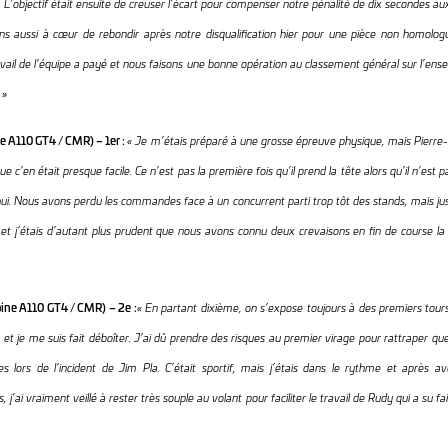
. L’objectif était ensuite de creuser l’écart pour compenser notre pénalité de dix secondes au
s aussi à cœur de rebondir après notre disqualification hier pour une pièce non homologu
avail de l’équipe a payé et nous faisons une bonne opération au classement général sur l
 »
e A110 GT4 / CMR) – 1er :
« Je m’étais préparé à une grosse épreuve physique, mais Pierre-
e c’en était presque facile. Ce n’est pas la première fois qu’il prend la tête alors qu’il n’est p
’hui. Nous avons perdu les commandes face à un concurrent parti trop tôt des stands, mais just
 et j’étais d’autant plus prudent que nous avons connu deux crevaisons en fin de course 
pine A110 GT4 / CMR) – 2e :
« En partant dixième, on s’expose toujours à des premiers tou
 et je me suis fait déboîter. J’ai dû prendre des risques au premier virage pour rattraper q
res lors de l’incident de Jim Pla. C’était sportif, mais j’étais dans le rythme et après 
 j’ai vraiment veillé à rester très souple au volant pour faciliter le travail de Rudy qui a su 