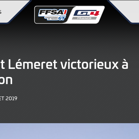
S
t Lémeret victorieux à
on
9
ET 2019
JUIN
2022