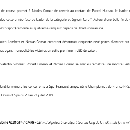
fin de course permet à Nicolas Gomar de revenir au contact de Pascal Huteau, le leader 
duo cette année face au leader de la catégorie et Sylvain Caroff. Auteur d’une belle fin d
Motorsport) remonte au quatrième rang aux dépens de Jihad Aboujaoude.
Julien Lambert et Nicolas Gomar comptent désormais cinquante-neuf points d’avance sur 
es ayant monopolisé les victoires en cette première moitié de saison.
i, Valentin Simonet, Robert Consani et Nicolas Gomar se sont vu remettre une montre Certi
alendrier mènera les concurrents à Spa-Francorchamps, où le Championnat de France FFS
 Hours of Spa du 23 au 27 juillet 2019.
lpine A110 GT4 / CMR) – 1er :
« J’ai préparé ce départ tout au long de la nuit, mais je ne m