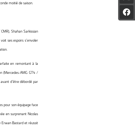
onde moitié de saison.
l'art
sur
Par
X
l'art
sur
Fac
 / CMR), Shahan Sarkissian
voit ses espoirs s’envoler
ation.
arfaite en remontant à la
Gibon (Mercedes-AMG GT4 /
avant d’être débordé par
des pour son équipage face
ivée en surprenant Nicolas
e Erwan Bastard et réussit