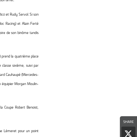
cci et Rudy Servol. Si son
oc Racing) et Alain Ferté
toire de son binôme tandis
 prend la quatrième place
classe sixième, suivi par
uard Cauhaupé (Mercedes-
 équipier Morgan Moulin-
la Coupe Robert Benoist,
SHARE
ne Lémeret pour un point
Par