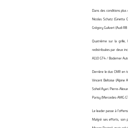
Dans des conditions plus 
Nicolas Schatz (Ginetta
Grégory Guilvert (Audi R8
Quatrième sur la grille
redistribuées par deux i
A110 GT4 / Bodemer Auto)
Derrière le duo CMR en 
Vincent Beltoise (Alpine 
Soheil Ayari. Pierre-Alex
Parisy (Mercedes-AMG 
Le leader passe à l’offens
Malgré ses efforts, son p
Mirage Racing), mais celu