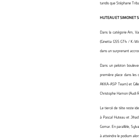
tandis que Stéphane Triba
HUTEAU ET SIMONET 
Dans la catégorie Am, Val
(Ginetta G55 GT4 / K-Worx
dans un surprenant accro
Dans un peloton boulever
première place dans les 
AKKA-ASP Team) et Gille
Christophe Hamon (Audi R
Le tiercé de tête reste i
à Pascal Huteau et Jihad 
Gomar. En parallèle, Sylv
à atteindre le podium alor