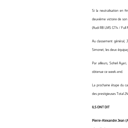
Si la neutralisation en 
deuxième victoire de son 
(Audi R8 LMS GT4 / Full 
Au classement général, 
Simonet, les deux équipag
Par ailleurs, Soheil Ayar
obtenue ce week-end.
La prochaine étape du c
des prestigieuses Total 24
ILS ONT DIT
Pierre-Alexandre Jean (A