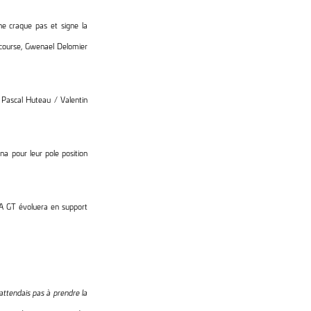
ne craque pas et signe la
e course, Gwenael Delomier
Pascal Huteau / Valentin
na pour leur pole position
A GT évoluera en support
’attendais pas à prendre la