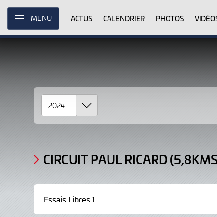
2024
Skip
to
ACTUS
CALENDRIER
PHOTOS
VIDÉO
MENU
Résultats
Main
Content
CIRCUIT PAUL RICARD (5,8KMS
Essais Libres 1