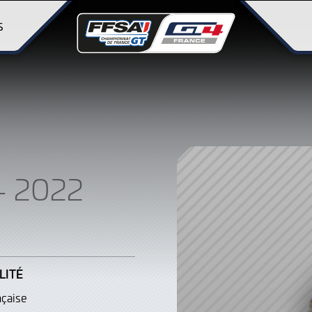
S
– 2022
LITÉ
nçaise