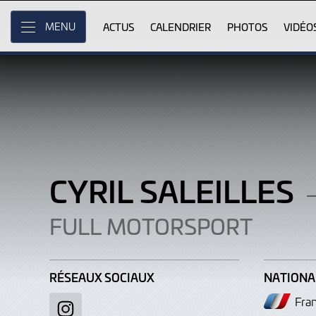
Cyril
Skip
to
ACTUS
CALENDRIER
PHOTOS
VIDÉO
MENU
Saleilles
Main
Content
CYRIL SALEILLES
FULL MOTORSPORT
RÉSEAUX SOCIAUX
NATIONA
Fra
Instagram