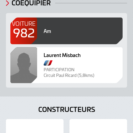
COÉQUIPIER
VOITURE
982
Am
Laurent Misbach
F
r
PARTICIPATION
Circuit Paul Ricard (5,8kms)
a
n
ç
a
i
CONSTRUCTEURS
s
e