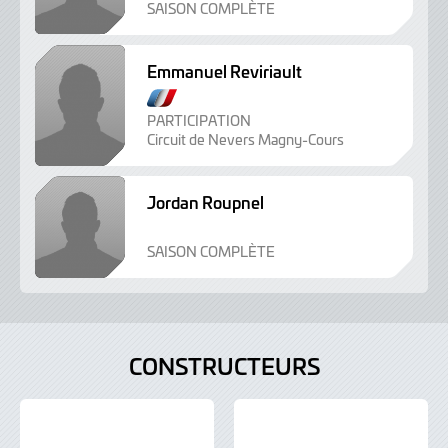
e
SAISON COMPLÈTE
l
g
Emmanuel Reviriault
e
B
e
PARTICIPATION
Circuit de Nevers Magny-Cours
l
g
e
Jordan Roupnel
B
e
SAISON COMPLÈTE
l
g
e
CONSTRUCTEURS