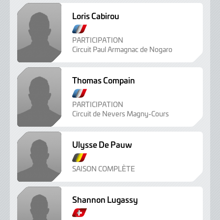
Loris Cabirou
B
e
PARTICIPATION
Circuit Paul Armagnac de Nogaro
l
g
e
Thomas Compain
B
e
PARTICIPATION
Circuit de Nevers Magny-Cours
l
g
e
Ulysse De Pauw
B
e
SAISON COMPLÈTE
l
g
Shannon Lugassy
e
B