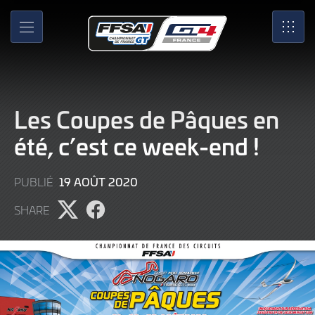
Skip
to
MENU
SRO
Main
Content
Les Coupes de Pâques en
été, c’est ce week-end !
9
19 AOÛT 2020
PUBLIÉ
JUIN
SHARE
2022
Partager
Partager
l'article
l'article
sur
sur
X
Facebook