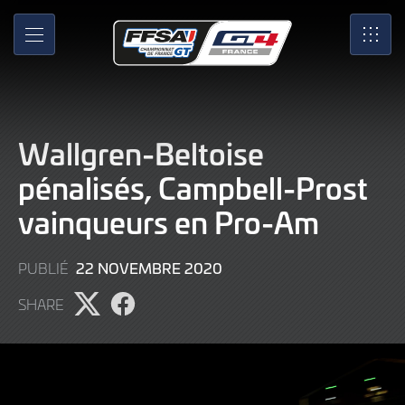
Skip
to
MENU
SRO
Main
Content
Wallgren-Beltoise
pénalisés, Campbell-Prost
vainqueurs en Pro-Am
9
22 NOVEMBRE 2020
PUBLIÉ
JUIN
SHARE
2022
Partager
Partager
l'article
l'article
sur
sur
X
Facebook