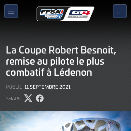
Skip
to
MENU
SRO
Main
Content
La Coupe Robert Besnoit,
remise au pilote le plus
combatif à Lédenon
9
11 SEPTEMBRE 2021
PUBLIÉ
JUIN
SHARE
2022
Partager
Partager
l'article
l'article
sur
sur
X
Facebook