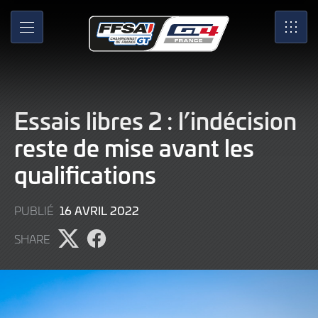
Skip
to
MENU
SRO
Main
Content
Essais libres 2 : l’indécision
reste de mise avant les
qualifications
9
16 AVRIL 2022
PUBLIÉ
JUIN
SHARE
2022
Partager
Partager
l'article
l'article
sur
sur
X
Facebook