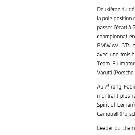
Deuxième du gén
la pole position 
passer l’écart à
championnat en 
BMW M4 GT4 de L
avec une trois
Team Fullmotor
Varutti (Porsch
e
Au 7
rang, Fabi
montrant plus 
Spirit of Léman
Campbell (Porsc
Leader du cham