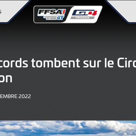
S
cords tombent sur le Cir
on
10
TEMBRE 2022
SEPTEMBRE
2022