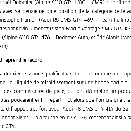
naël Delomier (Alpine A110 GT4 #110 – CMR) a confirmé
es avec sa deuxième pole position de la catégorie cette 
hristophe Hamon (Audi R8 LMS GT4 #69 – Team Fullmotors
devant Kevin Jimenez (Aston Martin Vantage AMR GT4 #7
 (Alpine A110 GT4 #76 – Bodemer Auto) et Éric Alanis (
am).
rd reprend le record
la deuxième séance qualificative était interrompue au drap
du du liquide de refroidissement sur une bonne partie du
il des commissaires de piste, qui ont dû mettre un produ
ilotes pouvaient enfin repartir. Et alors que l’on craignait l
tard frappait très fort avec l’Audi R8 LMS GT4 #14 du Sai
onnat Silver Cup a tourné en 1’25’’026, reprenant ainsi à 
une GT4.