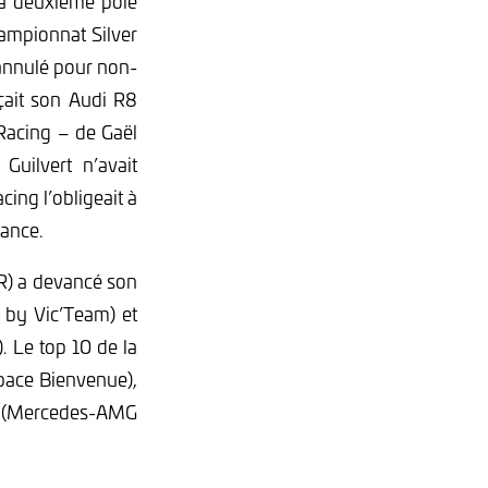
 sa deuxième pole
hampionnat Silver
 annulé pour non-
açait son Audi R8
Racing – de Gaël
Guilvert n’avait
cing l’obligeait à
éance.
R) a devancé son
 by Vic’Team) et
 Le top 10 de la
pace Bienvenue),
a (Mercedes-AMG