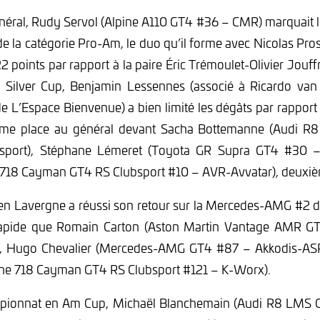
éral, Rudy Servol (Alpine A110 GT4 #36 – CMR) marquait l
de la catégorie Pro-Am, le duo qu’il forme avec Nicolas Pros
 22 points par rapport à la paire Éric Trémoulet-Olivier Jouf
Silver Cup, Benjamin Lessennes (associé à Ricardo van
’Espace Bienvenue) a bien limité les dégâts par rapport
ième place au général devant Sacha Bottemanne (Audi 
sport), Stéphane Lémeret (Toyota GR Supra GT4 #30 
e 718 Cayman GT4 RS Clubsport #10 – AVR-Avvatar), deuxi
en Lavergne a réussi son retour sur la Mercedes-AMG #2 d
rapide que Romain Carton (Aston Martin Vantage AMR G
), Hugo Chevalier (Mercedes-AMG GT4 #87 – Akkodis-ASP
he 718 Cayman GT4 RS Clubsport #121 – K-Worx).
pionnat en Am Cup, Michaël Blanchemain (Audi R8 LMS