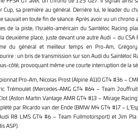
 le FFSA GT avec un chrono de 1’25’’027. Il signait ainsi
er Cup, sa première au général. Derrière lui, le leader du c
sauvait en toute fin de séance. Après avoir vu un chrono
tes de la piste, l’Israélo-américain du Saintéloc Racing pl
a deuxième place, juste devant une autre Audi – du CSA 
ième du général et meilleur temps en Pro-Am, Grégory 
ourire : un bris de transmission sur son Audi du Saintéloc Ra
 bas-côté, provoquant même une courte interruption de la s
ionnat Pro-Am, Nicolas Prost (Alpine A110 GT4 #36 – CM
, Éric Trémoulet (Mercedes-AMG GT4 #64 – Team Jouffruit
Clot (Aston Martin Vantage AMR GT4 #13 – Mirage Racing).
mplété par Ricardo van der Ende (BMW M4 GT4 #17 – L’Es
(Audi R8 LMS GT4 #6 – Team Fullmotorsport) et Jim Pl
is ASP).