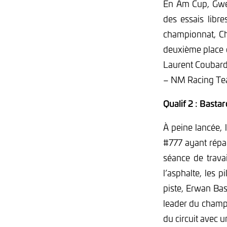
En Am Cup, Gwe
des essais libr
championnat, C
deuxième place 
Laurent Coubard
– NM Racing Te
Qualif 2 : Basta
À peine lancée, 
#777 ayant répan
séance de trava
l’asphalte, les p
piste, Erwan Bas
leader du champi
du circuit avec 