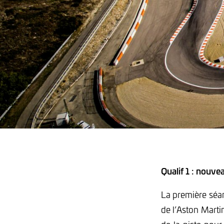
Qualif 1 : nouv
La première séan
de l’Aston Marti