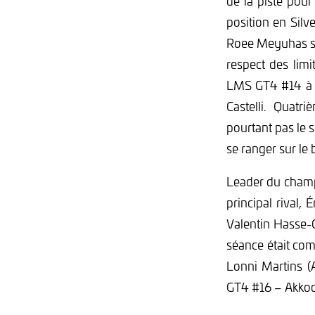
de la piste pour
position en Silv
Roee Meyuhas se 
respect des limi
LMS GT4 #14 à l
Castelli. Quatr
pourtant pas le s
se ranger sur le
Leader du champ
principal rival
Valentin Hasse-
séance était co
Lonni Martins 
GT4 #16 – Akkod