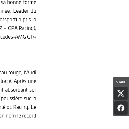
 sa bonne forme
année. Leader du
port) a pris la
2 – GPA Racing),
Mercedes-AMG GT4
eau rouge, l’Audi
 tracé. Après une
SHARE
it absorbant sur
Par
a poussière sur la
l'art
sur
ntéloc Racing. Le
Par
X
son nom le record
l'art
sur
Fac