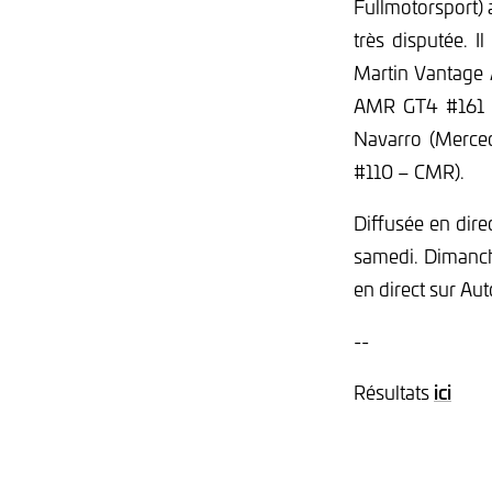
Fullmotorsport) 
très disputée. 
Martin Vantage 
AMR GT4 #161 – 
Navarro (Merce
#110 – CMR).
Diffusée en dir
samedi. Dimanche
en direct sur Au
--
ici
Résultats