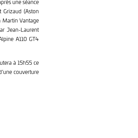
 après une séance
t Grizaud (Aston
n Martin Vantage
par Jean-Laurent
Alpine A110 GT4
utera à 15h55 ce
 d’une couverture