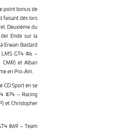
e point bonus de
t faisant dès lors
fret. Deuxième du
 der Ende sur la
 à Erwan Bastard
R8 LMS GT4 #6 –
– CMR) et Alban
ème en Pro-Am.
e CD Sport en se
T4 #74 – Racing
) et Christopher
 GT4 #69 – Team