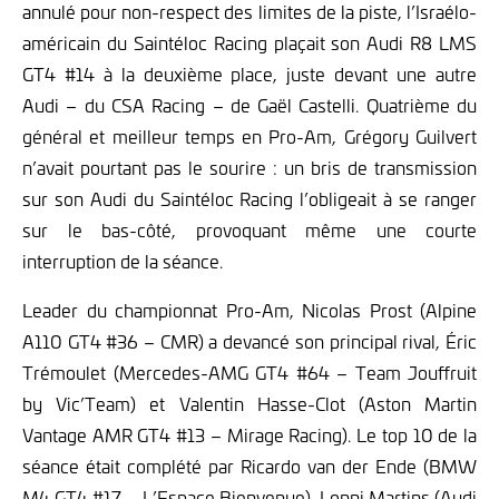
annulé pour non-respect des limites de la piste, l’Israélo-
américain du Saintéloc Racing plaçait son Audi R8 LMS
GT4 #14 à la deuxième place, juste devant une autre
Audi – du CSA Racing – de Gaël Castelli. Quatrième du
général et meilleur temps en Pro-Am, Grégory Guilvert
n’avait pourtant pas le sourire : un bris de transmission
sur son Audi du Saintéloc Racing l’obligeait à se ranger
sur le bas-côté, provoquant même une courte
interruption de la séance.
Leader du championnat Pro-Am, Nicolas Prost (Alpine
A110 GT4 #36 – CMR) a devancé son principal rival, Éric
Trémoulet (Mercedes-AMG GT4 #64 – Team Jouffruit
by Vic’Team) et Valentin Hasse-Clot (Aston Martin
Vantage AMR GT4 #13 – Mirage Racing). Le top 10 de la
séance était complété par Ricardo van der Ende (BMW
M4 GT4 #17 – L’Espace Bienvenue), Lonni Martins (Audi