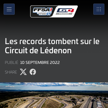
Skip
to
MENU
SRO
Main
Content
Les records tombent sur le
Circuit de Lédenon
10
10 SEPTEMBRE 2022
PUBLIÉ
SEPTEMBRE
SHARE
2022
Partager
Partager
l'article
l'article
sur
sur
X
Facebook