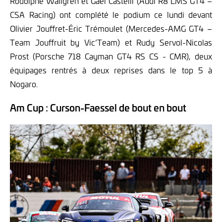
Rodolphe Wallgren et Gaël Castelli (Audi R8 LMS GT4 –
CSA Racing) ont complété le podium ce lundi devant
Olivier Jouffret-Éric Trémoulet (Mercedes-AMG GT4 –
Team Jouffruit by Vic’Team) et Rudy Servol-Nicolas
Prost (Porsche 718 Cayman GT4 RS CS - CMR), deux
équipages rentrés à deux reprises dans le top 5 à
Nogaro.
Am Cup : Curson-Faessel de bout en bout