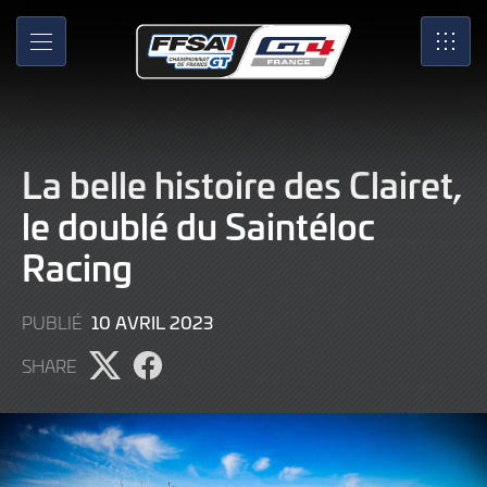
Skip
to
MENU
SRO
Main
Content
La belle histoire des Clairet,
le doublé du Saintéloc
Racing
10
10 AVRIL 2023
PUBLIÉ
AVRIL
SHARE
2023
Partager
Partager
l'article
l'article
sur
sur
X
Facebook