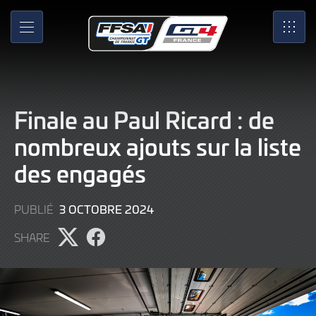
Skip
to
MENU
SRO
Main
Content
Finale au Paul Ricard : de
nombreux ajouts sur la liste
des engagés
3
3 OCTOBRE 2024
PUBLIÉ
OCTOBRE
SHARE
2024
Partager
Partager
l'article
l'article
sur
sur
X
Facebook