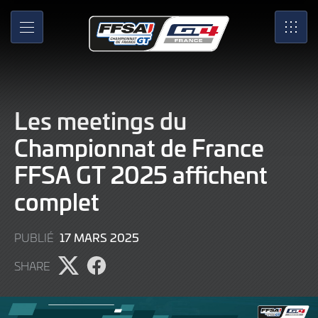
Skip
to
MENU
SRO
Main
Content
Les meetings du
Championnat de France
FFSA GT 2025 affichent
complet
17
17 MARS 2025
PUBLIÉ
MARS
SHARE
2025
Partager
Partager
l'article
l'article
sur
sur
X
Facebook