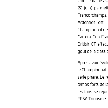
Une semaine ava
22 juin) permett
Francorchamps.
Ardennes est 
Championnat de 
Carrera Cup Fran
British GT effe
goût de la class
Après avoir évol
le Championnat d
série phare. Le 
temps forts de 
les fans se réjo
FFSA Tourisme, ma