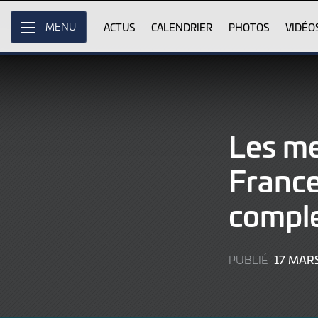
Skip
to
ACTUS
CALENDRIER
PHOTOS
VIDÉO
MENU
Main
Content
Les me
France
compl
17 MAR
PUBLIÉ