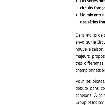
Dix séries di
circuits franç
Un mix entre 
des séries fra
Dans moins de 
envol sur le Cir
nouvelle saison,
majeurs, propos
très différente
championnats ex
Pour les pilote
débuté dans ce
échelons. À ce t
Group et les sér