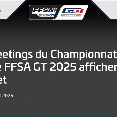
S
etings du Championnat
 FFSA GT 2025 affiche
et
17
S 2025
MARS
2025