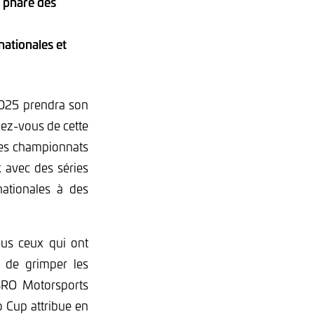
n phare des
ationales et
025 prendra son
dez-vous de cette
tres championnats
 avec des séries
nationales à des
lus ceux qui ont
 de grimper les
t SRO Motorsports
o Cup attribue en