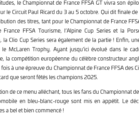
bitudes, le Championnat de France FFSA GT vivra son épil
ur le Circuit Paul Ricard du 3 au 5 octobre. Qui dit finale de
tribution des titres, tant pour le Championnat de France FF
 France FFSA Tourisme, l’Alpine Cup Series et la Pors
, la Clio Cup Series sera également de la partie ! Enfin, u
: le McLaren Trophy. Ayant jusqu’ici évolué dans le c
, la compétition européenne du célèbre constructeur angl
 fois à une épreuve du Championnat de France FFSA des Circ
Ricard que seront fêtés les champions 2025.
tion de ce menu alléchant, tous les fans du Championnat 
omobile en bleu-blanc-rouge sont mis en appétit. Le dé
s a bel et bien commencé !