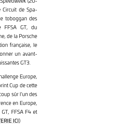
A Speedweek (20-
e Circuit de Spa-
le toboggan des
ce FFSA GT, du
e, de la Porsche
ion française, le
donner un avant-
uissantes GT3.
Challenge Europe,
rint Cup de cette
coup sûr l’un des
rence en Europe,
SA GT, FFSA F4 et
ERIE ICI
)