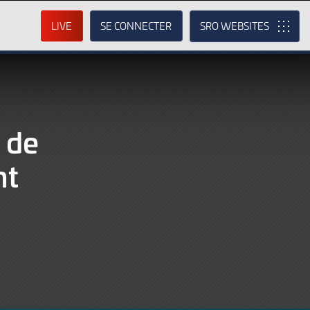
LIVE
SE CONNECTER
SRO
 de
nt