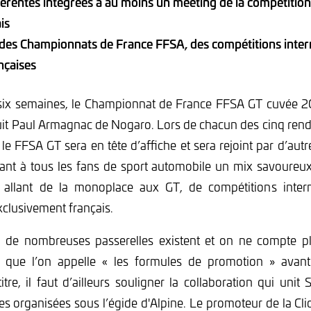
fférentes intégrées à au moins un meeting de la compétitio
ais
des Championnats de France FFSA, des compétitions intern
nçaises
six semaines, le Championnat de France FFSA GT cuvée 2
cuit Paul Armagnac de Nogaro. Lors de chacun des cinq ren
 le FFSA GT sera en tête d’affiche et sera rejoint par d’au
ant à tous les fans de sport automobile un mix savoureux
s, allant de la monoplace aux GT, de compétitions inter
clusivement français.
s, de nombreuses passerelles existent et on ne compte p
 que l’on appelle « les formules de promotion » avant
itre, il faut d’ailleurs souligner la collaboration qui uni
ies organisées sous l’égide d'Alpine. Le promoteur de la Cli