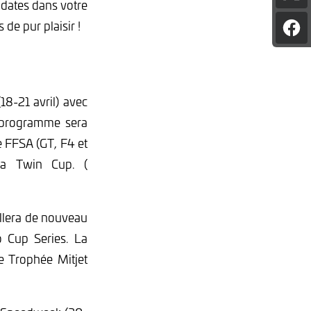
 dates dans votre
l'art
sur
e pur plaisir !
Par
X
l'art
sur
Fac
18-21 avril) avec
 programme sera
e FFSA (GT, F4 et
 la Twin Cup. (
illera de nouveau
o Cup Series. La
le Trophée Mitjet