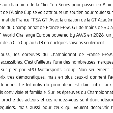
e au champion de la Clio Cup Series pour passer en Alpine
at de l’Alpine Cup se voit attribuer un soutien pour rouler s
nat de France FFSA GT. Avec la création de la GT Académi
ilote du Championnat de France FFSA GT de moins de 30 an
T World Challenge Europe powered by AWS en 2026, un j
 de la Clio Cup au GT3 en quelques saisons seulement.
c aussi, les épreuves du Championnat de France FFS
 accessibles. C’est d’ailleurs l’une des nombreuses marque
sur pied par SRO Motorsports Group. Non seulement les
rix très démocratiques, mais en plus ceux-ci donnent l’a
ribunes. Le leitmotiv du promoteur est clair : offrir au
is conviviale et familiale. Sur les épreuves du Championn
st proche des acteurs et ces rendez-vous sont donc idéa
éguliers, mais aussi pour ceux qui veulent découvrir 