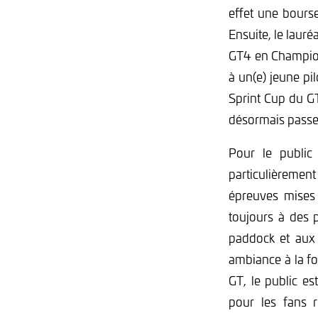
effet une bours
Ensuite, le lauré
GT4 en Champion
à un(e) jeune p
Sprint Cup du G
désormais passer
Pour le publi
particulièrement
épreuves mises 
toujours à des p
paddock et aux t
ambiance à la fo
GT, le public e
pour les fans r