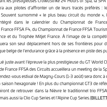
nt les prestigieuses CrowdStrike 24 Hours of Spa, la SP
ra aux pilotes d’affronter un de leurs tracés préférés : l
 Souvent surnommé « le plus beau circuit du monde », 
intégré dans le calendrier du Championnat de Fran
France FFSA F4, du Championnat de France FFSA Tourism
ce et du Trophée Mitjet France. À l’image de la compétit
ctuera son seul déplacement hors de ses frontières pour 
ique belge de l’endurance grâce à la présence en piste des p
ué juste avant l’épreuve la plus prestigieuse du GT World 
e France FFSA des Circuits accueillera un meeting de la Sp
rendez-vous estival de Magny-Cours (1-3 août) sera donc à 
la saison hexagonale ! En plus du championnat GT3 de réfé
uiront de retrouver dans la Nièvre le traditionnel trio FF
is aussi la Clio Cup Series et l’Alpine Cup Series.(
BILLETT