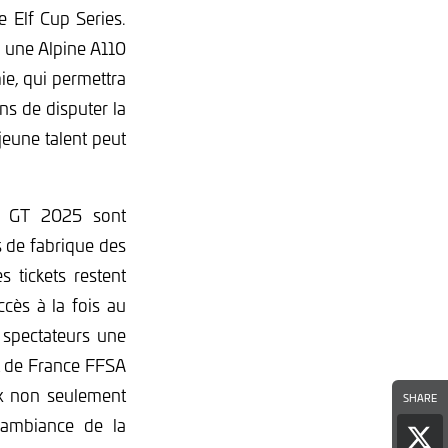
 Elf Cup Series.
ur une Alpine A110
e, qui permettra
s de disputer la
eune talent peut
A GT 2025 sont
s de fabrique des
 tickets restent
ccès à la fois au
x spectateurs une
at de France FFSA
ux non seulement
SHARE
l’ambiance de la
Par