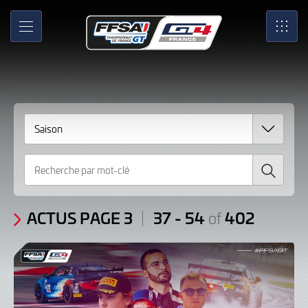
Actus
Skip
to
Page
MENU
SRO
Main
Content
3
/
Articles:
37
Recherche
-
54
of
ACTUS PAGE 3
37 - 54
402
of
402