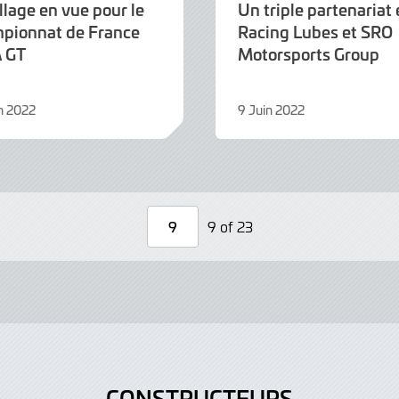
lage en vue pour le
Un triple partenariat 
pionnat de France
Racing Lubes et SRO
 GT
Motorsports Group
n 2022
9 Juin 2022
9
Juin
2022
9 of 23
Page
Number
CONSTRUCTEURS