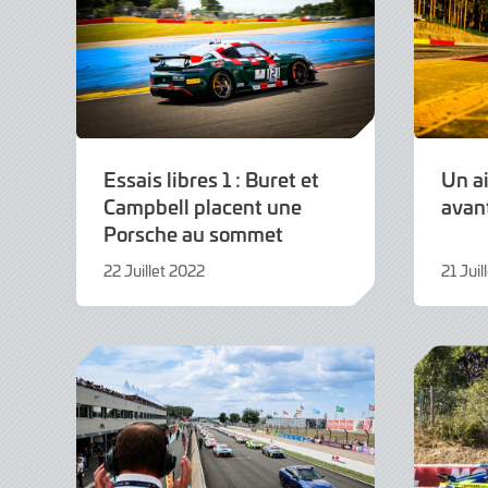
Essais libres 1 : Buret et
Un ai
Campbell placent une
avan
Porsche au sommet
22 Juillet 2022
21 Juil
22
21
Juillet
Juillet
2022
2022