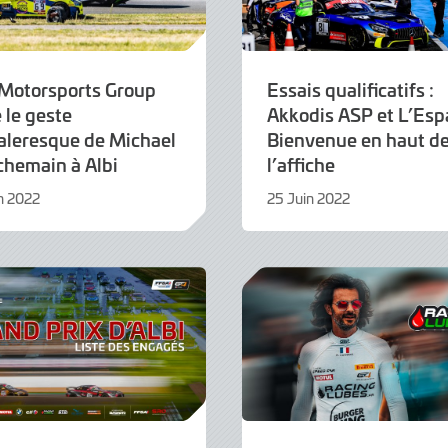
Motorsports Group
Essais qualificatifs :
 le geste
Akkodis ASP et L’Esp
aleresque de Michael
Bienvenue en haut d
chemain à Albi
l’affiche
n 2022
25 Juin 2022
6
Juillet
2022