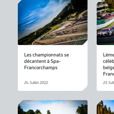
Les championnats se
Léme
décantent à Spa-
célèb
Francorchamps
belg
Fran
24 Juillet 2022
23 Jui
24
23
Juillet
Juillet
2022
2022