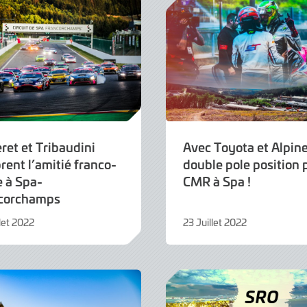
ret et Tribaudini
Avec Toyota et Alpine
rent l’amitié franco-
double pole position 
e à Spa-
CMR à Spa !
corchamps
llet 2022
23 Juillet 2022
23
Juillet
2022