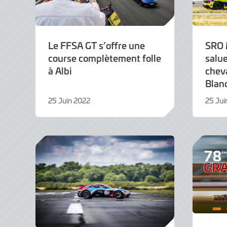
Le FFSA GT s’offre une
SRO 
course complètement folle
salue
à Albi
chev
Blan
25 Juin 2022
25 Jui
6
25
Juillet
Juin
2022
2022