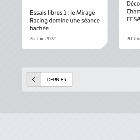
Décol
Cham
Essais libres 1 : le Mirage
FFSA
Racing domine une séance
hachée
24 Juin 2022
20 Jui
24
20
Juin
Juin
2022
2022
DERNIER