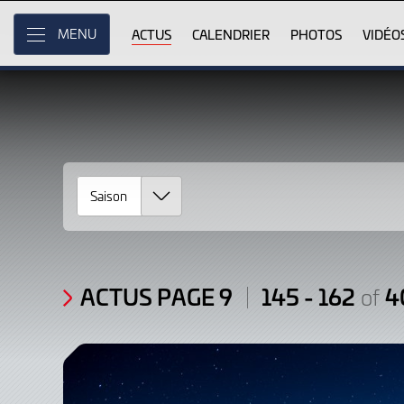
Actus
Skip
to
ACTUS
CALENDRIER
PHOTOS
VIDÉO
MENU
Page
Main
Content
9
/
Articles:
145
-
162
of
ACTUS PAGE 9
145 - 162
4
of
402