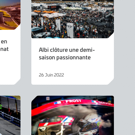
 en
nnat
Albi clôture une demi-
saison passionnante
26 Juin 2022
6
Juillet
2022