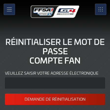
Mot
Skip
to
de
MENU
SRO
Main
Content
passe
oublié
RÉINITIALISER LE MOT DE
PASSE
COMPTE FAN
VEUILLEZ SAISIR VOTRE ADRESSE ÉLECTRONIQUE