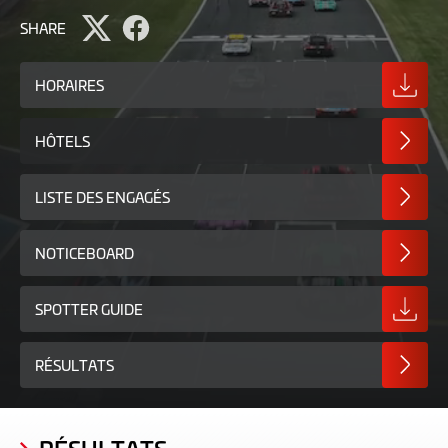
SHARE
Share
Share
page
page
on
on
HORAIRES
Twitter
Facebook
HÔTELS
LISTE DES ENGAGÉS
NOTICEBOARD
SPOTTER GUIDE
RÉSULTATS