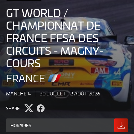
France
Circuits
GT WORLD /
-
30
Magny-
CHAMPIONNAT DE
Cours
Juillet
poster
FRANCE FFSA DES
-
CIRCUITS - MAGNY-
2
COURS
Août
2026
FRANCE
MANCHE 4
30 JUILLET - 2 AOÛT 2026
SHARE
Share
Share
page
page
on
on
HORAIRES
Twitter
Facebook