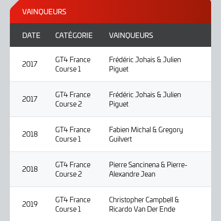
VAINQUEURS
DATE
CATÉGORIE
VAINQUEURS
GT4 France
Frédéric Johais & Julien
2017
Course 1
Piguet
GT4 France
Frédéric Johais & Julien
2017
Course 2
Piguet
GT4 France
Fabien Michal & Gregory
2018
Course 1
Guilvert
GT4 France
Pierre Sancinena & Pierre-
2018
Course 2
Alexandre Jean
GT4 France
Christopher Campbell &
2019
Course 1
Ricardo Van Der Ende