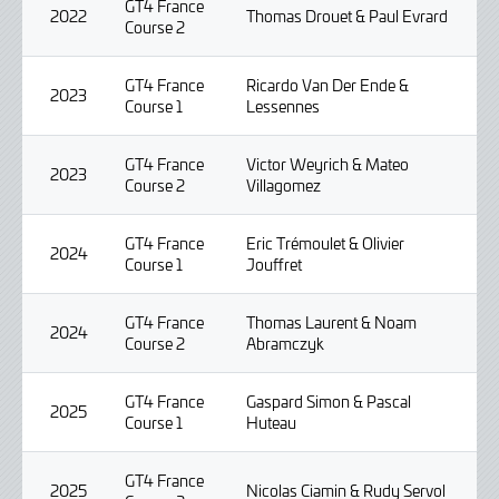
GT4 France
2022
Thomas Drouet & Paul Evrard
Course 2
GT4 France
Ricardo Van Der Ende &
2023
Course 1
Lessennes
GT4 France
Victor Weyrich & Mateo
2023
Course 2
Villagomez
GT4 France
Eric Trémoulet & Olivier
2024
Course 1
Jouffret
GT4 France
Thomas Laurent & Noam
2024
Course 2
Abramczyk
GT4 France
Gaspard Simon & Pascal
2025
Course 1
Huteau
GT4 France
2025
Nicolas Ciamin & Rudy Servol