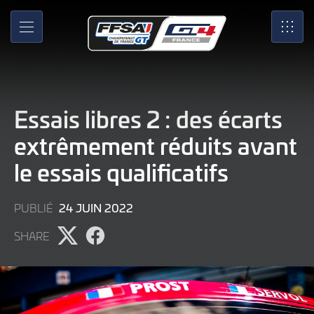
Skip
to
MENU
SRO
Main
Content
Essais libres 2 : des écarts
extrêmement réduits avant
le essais qualificatifs
6
24 JUIN 2022
PUBLIÉ
JUILLET
SHARE
2022
Partager
Partager
l'article
l'article
sur
sur
X
Facebook