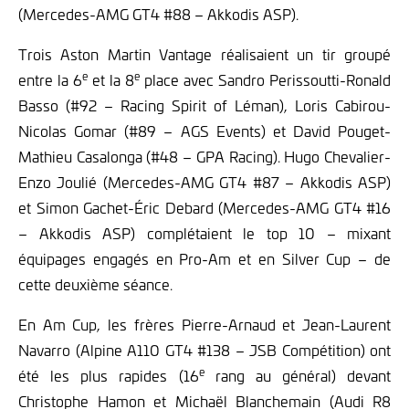
(Mercedes-AMG GT4 #88 – Akkodis ASP).
Trois Aston Martin Vantage réalisaient un tir groupé
e
e
entre la 6
et la 8
place avec Sandro Perissoutti-Ronald
Basso (#92 – Racing Spirit of Léman), Loris Cabirou-
Nicolas Gomar (#89 – AGS Events) et David Pouget-
Mathieu Casalonga (#48 – GPA Racing). Hugo Chevalier-
Enzo Joulié (Mercedes-AMG GT4 #87 – Akkodis ASP)
et Simon Gachet-Éric Debard (Mercedes-AMG GT4 #16
– Akkodis ASP) complétaient le top 10 – mixant
équipages engagés en Pro-Am et en Silver Cup – de
cette deuxième séance.
En Am Cup, les frères Pierre-Arnaud et Jean-Laurent
Navarro (Alpine A110 GT4 #138 – JSB Compétition) ont
e
été les plus rapides (16
rang au général) devant
Christophe Hamon et Michaël Blanchemain (Audi R8