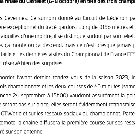
la finale du Castellet (6-8 octobre) en tête des trois champ
s Cévennes. Ce surnom donné au Circuit de Lédenon par
tère exceptionnel du tracé gardois. Long de 3156 mètres et
aiguilles d’une montre, il se distingue surtout par son relie
, ça monte ou ça descend, mais ce n’est presque jamais p
de taille et les dernières visites du Championnat de France 
 réservé bien des surprises.
rder l’avant-dernier rendez-vous de la saison 2023, l
trois championnats et les deux courses de 60 minutes (sa
nche 24 septembre à 15h00) vaudront assurément la pein
 seront pas sur place, elles seront évidemment retransmises
GTWorld et sur les réseaux sociaux du championnat. Parte
moto la chaîne diffusera la première course sur ses rése
ré sur son antenne.