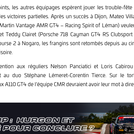
nts, les autres équipages espèrent jouer les trouble-fêt
des victoires partielles. Après un succès à Dijon, Mateo Vil
Martin Vantage AMR GT4 – Racing Spirit of Léman) veulen
 Teddy Clairet (Porsche 718 Cayman GT4 RS Clubsport 
course 2 à Nogaro, les frangins sont retombés depuis au c
soire.
tention aux réguliers Nelson Panciatici et Loris Cabiro
t au duo Stéphane Lémeret-Corentin Tierce. Sur le tort
x A110 GT4 de l’équipe CMR devraient avoir leur mot à dire 