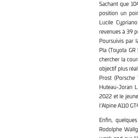
Sachant que 104 
position un poi
Lucile Cyprian
revenues à 39 poi
Poursuivis par 
Pla (Toyota GR 
chercher la cou
objectif plus ré
Prost (Porsche
Huteau-Joran L
2022 et le jeun
l’Alpine A110 G
Enfin, quelque
Rodolphe Wallgr