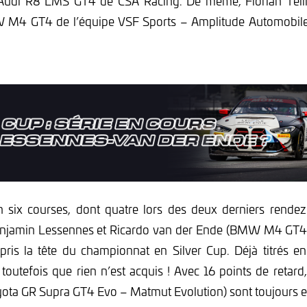
Audi R8 LMS GT4 de CSA Racing. De même, Florian Teilla
W M4 GT4 de l’équipe VSF Sports – Amplitude Automobile
en six courses, dont quatre lors des deux derniers rendez
Benjamin Lessennes et Ricardo van der Ende (BMW M4 GT4
pris la tête du championnat en Silver Cup. Déjà titrés e
utefois que rien n’est acquis ! Avec 16 points de retard,
yota GR Supra GT4 Evo – Matmut Evolution) sont toujours