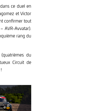
e dans ce duel en
lagomez et Victor
t confirmer tout
– AVR-Avvatar).
inquième rang du
u (quatrièmes du
ueux Circuit de
!