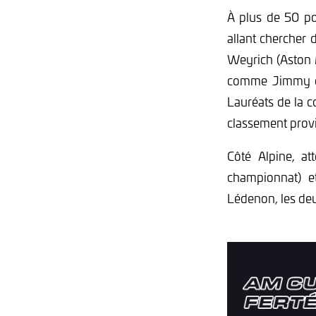
À plus de 50 poi
allant chercher 
Weyrich (Aston 
comme Jimmy et
Lauréats de la 
classement provi
Côté Alpine, at
championnat) e
Lédenon, les deu