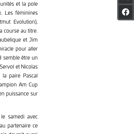
unités et la pole
l'art
sur
x. Les féminines
Par
X
l'art
mut Evolution),
sur
a course au titre.
Fac
aubelique et Jim
racle pour aller
3 semble être un
Servol et Nicolas
la paire Pascal
champion Am Cup
en puissance sur
 le samedi avec
au partenaire ce