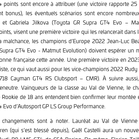
points sont encore à attribuer (une victoire rapporte 25 
nt bonus), les éventuels scénarios sont encore nombreu
o et Gabriela Jilkova (Toyota GR Supra GT4 Evo – Mat
nts, visent une première victoire qui les relancerait dans l
la malchance, les champions d’Europe 2022 Jean-Luc Be
Supra GT4 Evo - Matmut Evolution) doivent espérer un mi
ronne française cette année. Une première victoire en 202
aliste, ce qui vaut aussi pour les vice-champions 2022 Rudy 
 718 Cayman GT4 RS Clubsport – CMR). À suivre aussi, 
eneutre. Vainqueurs de la classe au Val de Vienne, le 
e Rookie de 18 ans entendent bien confirmer leur montée 
T4 Evo d’Autosport GP LS Group Performance.
s changements sont à noter. Lauréat au Val de Vienne
en (qui s’est blessé depuis), Gaël Castelli aura un nouve