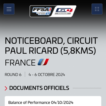
Noticeboard,
Skip
to
SRO
MENU
SRO
Main
Content
RACING
FESTIVAL
NOTICEBOARD, CIRCUIT
-
Circuit
PAUL RICARD (5,8KMS)
Paul
FRANCE
Ricard,
France
ROUND 6
4 - 6 OCTOBRE 2024
4
DOCUMENTS OFFICIELS
-
6
Balance of Performance 04/10/2024